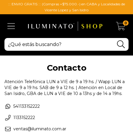
::: ENVIO GRATIS ::: (Compras +$75.000.-) en CABA y Localidades de
Vicente Lopez y San Isidro
0
Contacto
Atención Telefónica LUN a VIE de 9 a 19 hs. / Wapp LUN a
VIE de 9 a 19 hs. SAB de 9 a 12 hs. | Atención en Local de
San Isidro, GBA de LUN a VIE de 10 a 13hs y de 14 a 19hs.
541133152222
1133152222
ventas@iluminato.com.ar