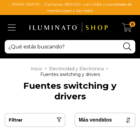
::: ENVIO GRATIS ::: (Compras +$75.000.-) en CABA y Localidades de
Vicente Lopez y San Isidro
0
Inicio
>
Electricidad y Electrónica
>
Fuentes switching y drivers
Fuentes switching y
drivers
Filtrar