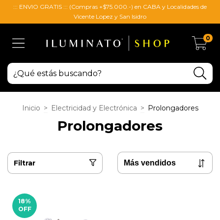
::: ENVIO GRATIS ::: (Compras +$75.000.-) en CABA y Localidades de
Vicente Lopez y San Isidro
0
Inicio
>
Electricidad y Electrónica
>
Prolongadores
Prolongadores
Filtrar
18
%
OFF