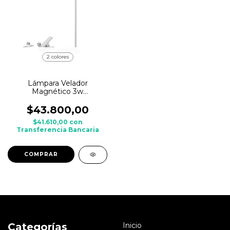
2 colores
Lámpara Velador
Magnético 3w
Dimerizable 360°
Inalambrico Recargable
$43.800,00
$41.610,00
con
Transferencia Bancaria
COMPRAR
Categorías
Inicio