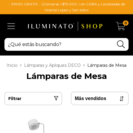
::: ENVIO GRATIS ::: (Compras +$75.000.-) en CABA y Localidades de
Vicente Lopez y San Isidro
0
Inicio
>
Lámparas y Apliques DECO
>
Lámparas de Mesa
Lámparas de Mesa
Filtrar