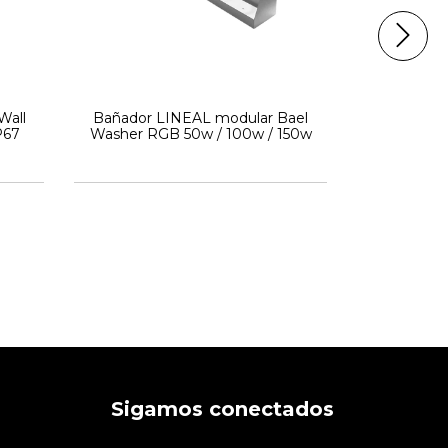
Wall
Bañador LINEAL modular Bael
Aplique E
P67
Washer RGB 50w / 100w / 150w
ETHEO
$23.100,
$16.149,0
Sigamos conectados