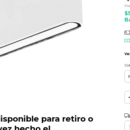
Pre
$
B
Ve
Col
Ent
isponible para retiro o
vez hecho el