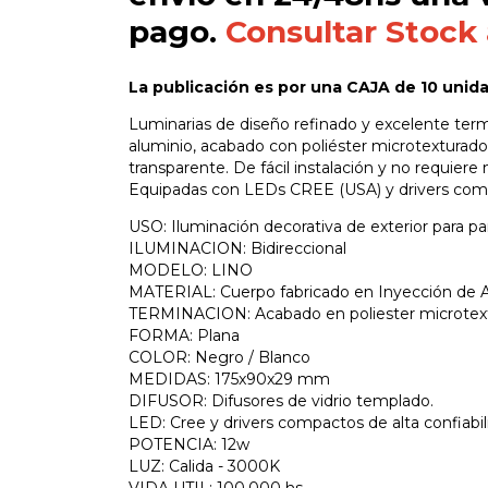
pago.
Consultar Stock
La publicación es por una CAJA de 10 unid
Luminarias de diseño refinado y excelente term
aluminio, acabado con poliéster microtexturado
transparente. De fácil instalación y no requier
Equipadas con LEDs CREE (USA) y drivers compa
USO: Iluminación decorativa de exterior para p
ILUMINACION: Bidireccional
MODELO: LINO
MATERIAL: Cuerpo fabricado en Inyección de 
TERMINACION: Acabado en poliester microtex
FORMA: Plana
COLOR: Negro / Blanco
MEDIDAS: 175x90x29 mm
DIFUSOR: Difusores de vidrio templado.
LED: Cree y drivers compactos de alta confiabil
POTENCIA: 12w
LUZ: Calida - 3000K
VIDA UTIL: 100.000 hs