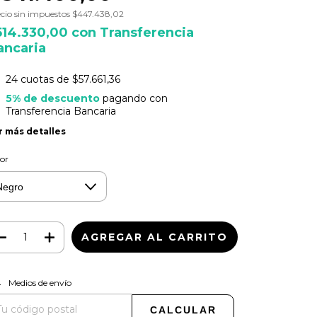
cio sin impuestos
$447.438,02
514.330,00
con
Transferencia
ancaria
24
cuotas de
$57.661,36
5% de descuento
pagando con
Transferencia Bancaria
r más detalles
or
CAMBIAR CP
regas para el CP:
Medios de envío
CALCULAR