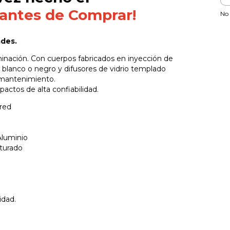
 antes de Comprar!
No 
ades.
inación. Con cuerpos fabricados en inyección de
 blanco o negro y difusores de vidrio templado
e mantenimiento.
ctos de alta confiabilidad.
ared
Aluminio
turado
idad.