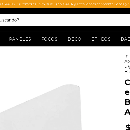
O GRATIS ::: (Compras +$75.000.-) en CABA y Localidades de Vicente Lopez y S
PANELES
FOCOS
DECO
ETHEOS
BA
Ini
Ap
Ca
Bi
C
e
B
A