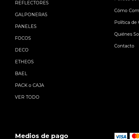
REFLECTORES
Cómo Comp
GALPONERAS
Política d
PANELES
Quiénes S
FOCOS
Contacto
DECO
ETHEOS
BAEL
PACK o CAJA
VER TODO
Medios de pago