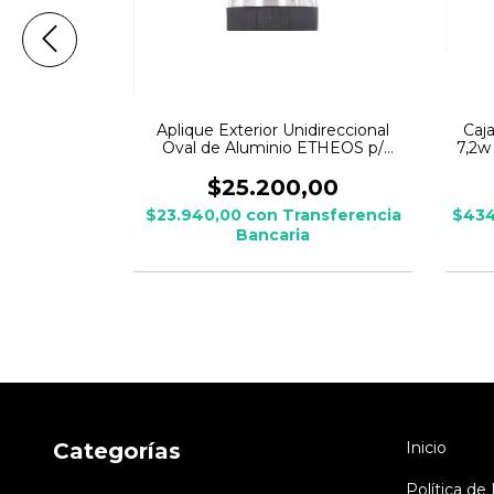
 exterior
Aplique Exterior Unidireccional
Caja
frente curvo
Oval de Aluminio ETHEOS p/
7,2w
nio
dicroica led
,00
$25.200,00
ansferencia
$23.940,00
con
Transferencia
$434
Bancaria
Categorías
Inicio
Política de