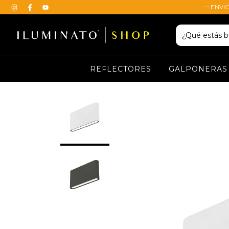
::: ENVI
REFLECTORES
GALPONERAS