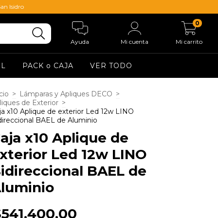
an Isidro
0
Ayuda
Mi cuenta
Mi carrito
EL
PACK o CAJA
VER TODO
cio
>
Lámparas y Apliques DECO
>
liques de Exterior
>
ja x10 Aplique de exterior Led 12w LINO
direccional BAEL de Aluminio
aja x10 Aplique de
xterior Led 12w LINO
idireccional BAEL de
luminio
$541.400,00