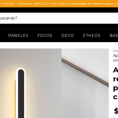
O GRATIS ::: (Compras +$75.000.-) en CABA y Localidades de Vicente Lopez y S
PANELES
FOCOS
DECO
ETHEOS
BA
Ini
Ap
cm
A
r
p
c