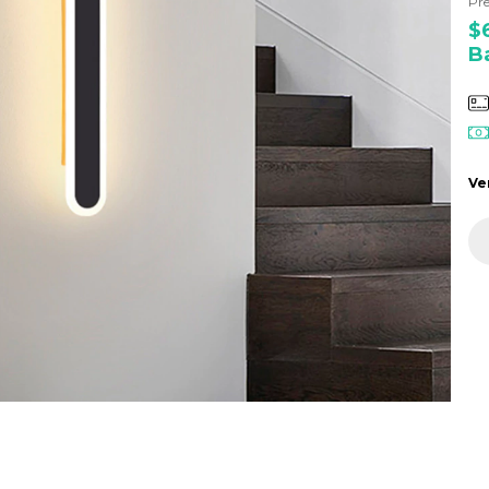
Pre
$
B
Ve