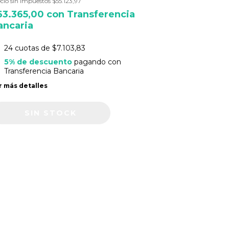
cio sin impuestos
$55.123,97
63.365,00
con
Transferencia
ancaria
24
cuotas de
$7.103,83
5% de descuento
pagando con
Transferencia Bancaria
r más detalles