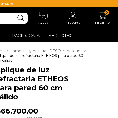
an Isidro
0
Ayuda
Mi cuenta
Mi carrito
EL
PACK o CAJA
VER TODO
cio
>
Lámparas y Apliques DECO
>
Apliques
>
lique de luz refractaria ETHEOS para pared 60
 cálido
plique de luz
efractaria ETHEOS
ara pared 60 cm
álido
$66.700,00