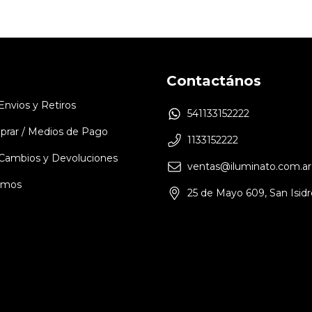
Contactános
 Envios y Retiros
541133152222
rar / Medios de Pago
1133152222
e Cambios y Devoluciones
ventas@iluminato.com.ar
omos
25 de Mayo 609, San Isidr