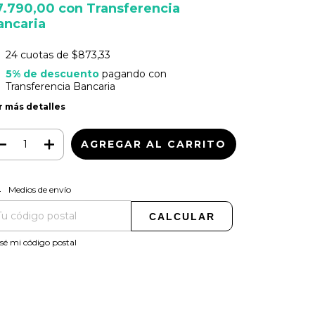
7.790,00
con
Transferencia
ancaria
24
cuotas de
$873,33
5% de descuento
pagando con
Transferencia Bancaria
r más detalles
CAMBIAR CP
regas para el CP:
Medios de envío
CALCULAR
sé mi código postal