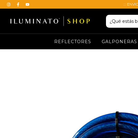
::: ENVI
REFLECTORES
GALPONERAS