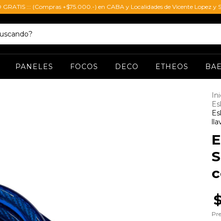
O GRATIS ::: (Compras +$75.000.-) en CABA y Localidades de Vicente Lopez y S
PANELES
FOCOS
DECO
ETHEOS
BA
Ini
Es
Es
lla
E
S
c
Pre