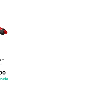
a +
ta
00
ncia