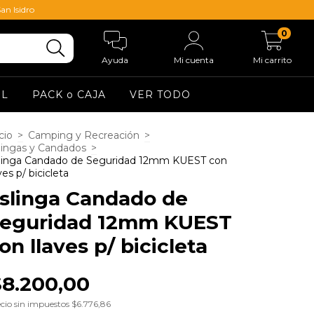
an Isidro
0
Ayuda
Mi cuenta
Mi carrito
EL
PACK o CAJA
VER TODO
cio
>
Camping y Recreación
>
lingas y Candados
>
linga Candado de Seguridad 12mm KUEST con
ves p/ bicicleta
slinga Candado de
eguridad 12mm KUEST
on llaves p/ bicicleta
$8.200,00
cio sin impuestos
$6.776,86