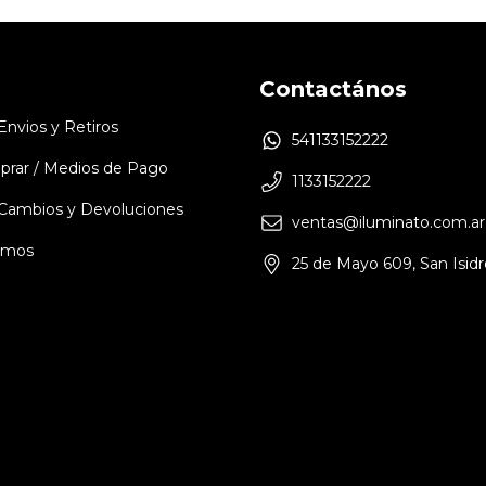
Contactános
 Envios y Retiros
541133152222
rar / Medios de Pago
1133152222
e Cambios y Devoluciones
ventas@iluminato.com.ar
omos
25 de Mayo 609, San Isidr