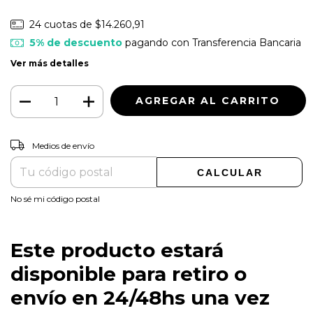
24
cuotas de
$14.260,91
5% de descuento
pagando con Transferencia Bancaria
Ver más detalles
CAMBIAR CP
Entregas para el CP:
Medios de envío
CALCULAR
No sé mi código postal
Este producto estará
disponible para retiro o
envío en 24/48hs una vez