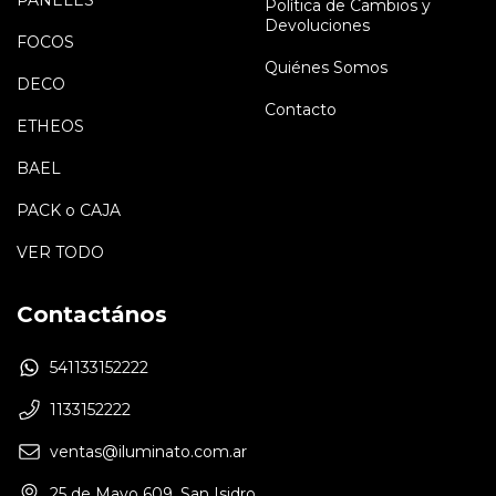
PANELES
Política de Cambios y
Devoluciones
FOCOS
Quiénes Somos
DECO
Contacto
ETHEOS
BAEL
PACK o CAJA
VER TODO
Contactános
541133152222
1133152222
ventas@iluminato.com.ar
25 de Mayo 609, San Isidro