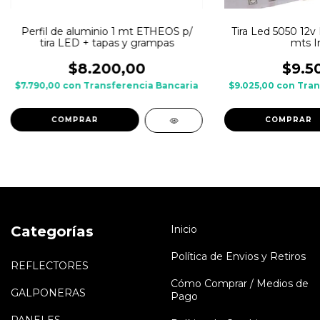
Perfil de aluminio 1 mt ETHEOS p/
Tira Led 5050 12v
tira LED + tapas y grampas
mts In
$8.200,00
$9.5
$7.790,00
con
Transferencia Bancaria
$9.025,00
con
Tran
Categorías
Inicio
Política de Envios y Retiros
REFLECTORES
Cómo Comprar / Medios de
GALPONERAS
Pago