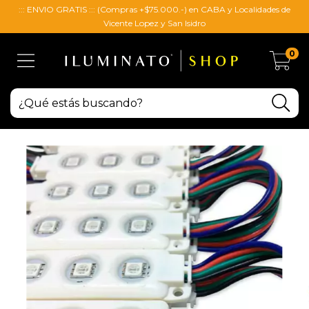
::: ENVIO GRATIS ::: (Compras +$75.000.-) en CABA y Localidades de
Vicente Lopez y San Isidro
0