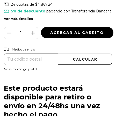
24
cuotas de
$4.867,24
5% de descuento
pagando con Transferencia Bancaria
Ver más detalles
CAMBIAR CP
Entregas para el CP:
Medios de envío
CALCULAR
No sé mi código postal
Este producto estará
disponible para retiro o
envío en 24/48hs una vez
hecho el pago.