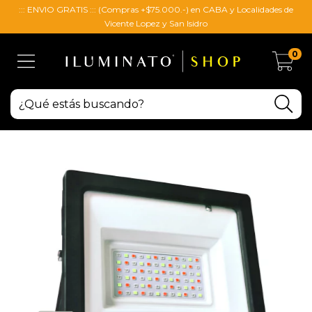
::: ENVIO GRATIS ::: (Compras +$75.000.-) en CABA y Localidades de
Vicente Lopez y San Isidro
0