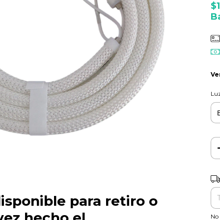
$
B
Ve
Lu
Ent
isponible para retiro o
vez hecho el
No 