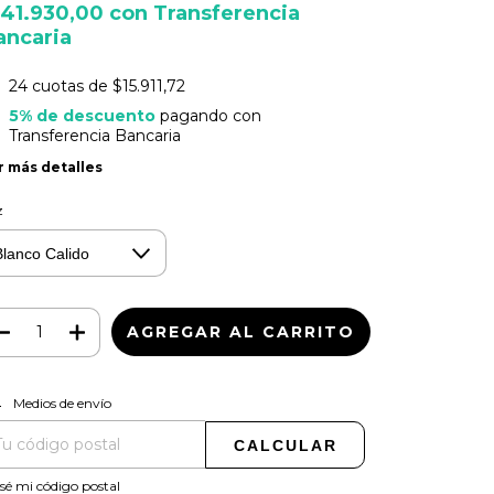
141.930,00
con
Transferencia
ancaria
24
cuotas de
$15.911,72
5% de descuento
pagando con
Transferencia Bancaria
r más detalles
z
CAMBIAR CP
regas para el CP:
Medios de envío
CALCULAR
sé mi código postal