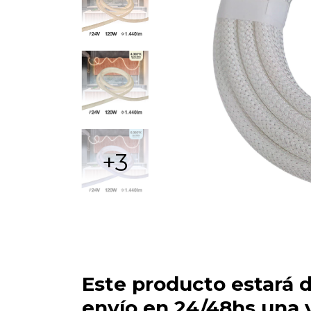
+3
Este producto estará d
envío en 24/48hs una 