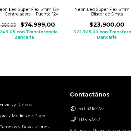
Neon Led Super Flex 6mm 12v
Neon Led Super Flex 6mm 1
+ Controladora + Fuente 12v
Blister de 5 mts
$74.999,00
$23.900,00
1.600,00
.249,05
con
Transferencia
$22.705,00
con
Transfere
Bancaria
Bancaria
Contactános
 Envios y Retiros
541133152222
rar / Medios de Pago
1133152222
e Cambios y Devoluciones
ventas@iluminato.com.ar