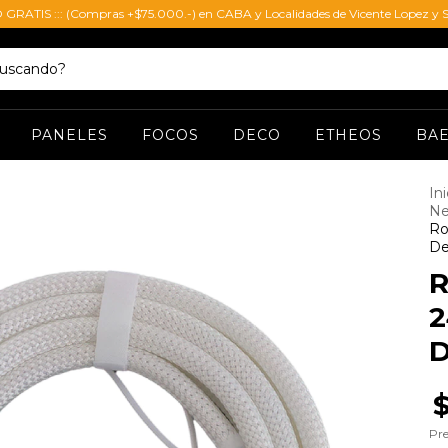
O GRATIS ::: (Compras +$75.000.-) en CABA y Localidades de Vicente Lopez y S
PANELES
FOCOS
DECO
ETHEOS
BA
Ini
Ne
Ro
De
R
2
D
Pre