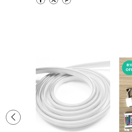
8
OF
+4