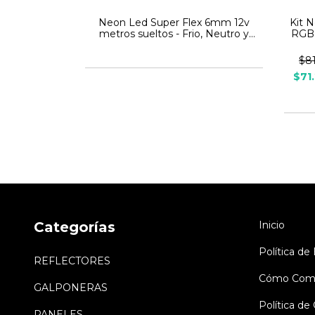
ex 6mm 12v
Neon Led Super Flex 6mm 12v
Kit 
ios Colores
metros sueltos - Frio, Neutro y
RGB 
Calido
$8
$71
Categorías
Inicio
Política de
REFLECTORES
Cómo Comp
GALPONERAS
Política d
PANELES