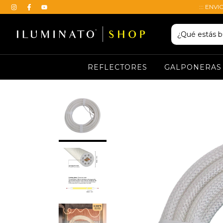
::: ENVI
REFLECTORES
GALPONERAS