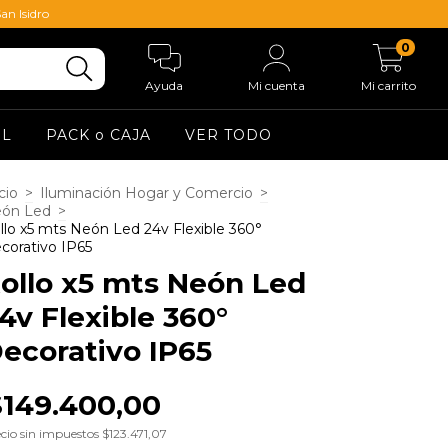
an Isidro
0
Ayuda
Mi cuenta
Mi carrito
EL
PACK o CAJA
VER TODO
cio
>
Iluminación Hogar y Comercio
>
ón Led
>
llo x5 mts Neón Led 24v Flexible 360°
corativo IP65
ollo x5 mts Neón Led
4v Flexible 360°
ecorativo IP65
$149.400,00
cio sin impuestos
$123.471,07