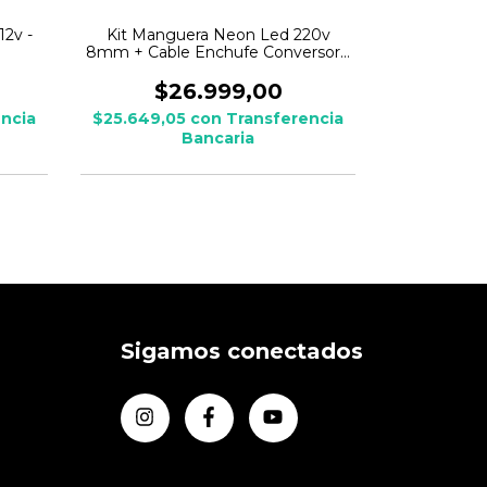
2v -
Kit Manguera Neon Led 220v
Neon Led 
8mm + Cable Enchufe Conversor -
metro
2 / 5 / 10 mts
$26.999,00
ncia
$25.649,05
con
Transferencia
Bancaria
Sigamos conectados