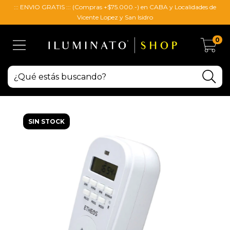
::: ENVIO GRATIS ::: (Compras +$75.000.-) en CABA y Localidades de
Vicente Lopez y San Isidro
0
SIN STOCK