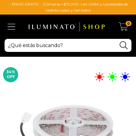
::: ENVIO GRATIS ::: (Compras +$75.000.-) en CABA y Localidades de
Vicente Lopez y San Isidro
0
34
%
OFF