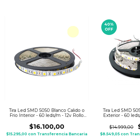
40
%
OFF
Tira Led SMD 5050 Blanco Calido o
Tira Led SMD 505
Frio Interior - 60 leds/m - 12v Rollo
Exterior - 60 led
5m
$16.100,00
$14.999,00
$15.295,00
con
Transferencia Bancaria
$8.549,05
con
Tran