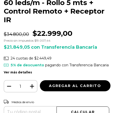
60 leds/m - Rollo 5 mts +
Control Remoto + Receptor
IR
$22.999,00
$34.800,00
Precio sin impuestos
$19.007,44
$21.849,05
con
Transferencia Bancaria
24
cuotas de
$2.449,49
5% de descuento
pagando con Transferencia Bancaria
Ver más detalles
CAMBIAR CP
Entregas para el CP:
Medios de envío
CALCULAR