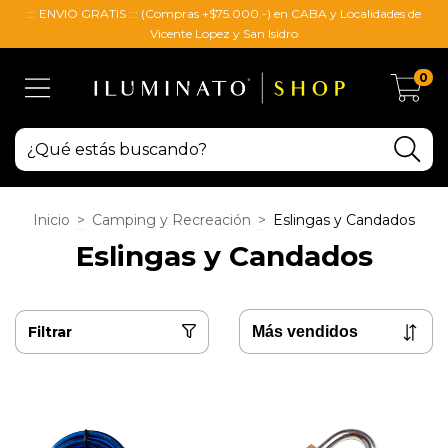
::: ENVIO GRATIS ::: (Compras +$75.000.-) en CABA y Localidades de
Vicente Lopez y San Isidro
0
Inicio
>
Camping y Recreación
>
Eslingas y Candados
Eslingas y Candados
Filtrar