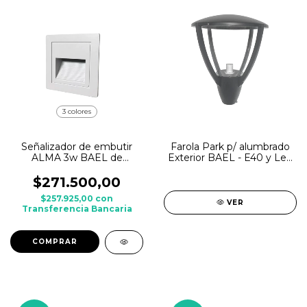
3 colores
Señalizador de embutir
Farola Park p/ alumbrado
ALMA 3w BAEL de
Exterior BAEL - E40 y Led
exterior - Caja de 10u
100w
$271.500,00
$257.925,00
con
VER
Transferencia Bancaria
COMPRAR