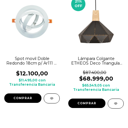
21
%
OFF
Spot movil Doble
Lámpara Colgante
Redondo 18cm p/ Ar111 c/
ETHEOS Deco Triangular
zocalo GU10
30cm E27 Negra
$12.100,00
$87.400,00
$68.999,00
$11.495,00
con
Transferencia Bancaria
$65.549,05
con
Transferencia Bancaria