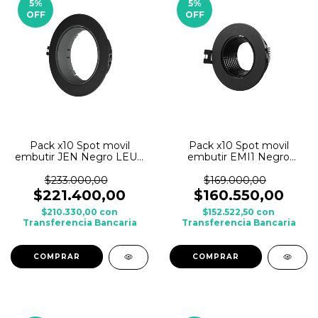
5
%
5
%
OFF
OFF
Pack x10 Spot movil
Pack x10 Spot movil
embutir JEN Negro LEUK
embutir EMI1 Negro
p/ AR111 c/ zocalo GU10
LEUK p/ dicroica c/ zocalo
GU10
$233.000,00
$169.000,00
$221.400,00
$160.550,00
$210.330,00
con
$152.522,50
con
Transferencia Bancaria
Transferencia Bancaria