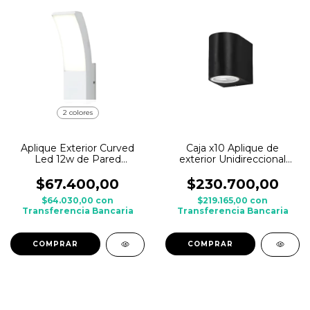
2 colores
Aplique Exterior Curved
Caja x10 Aplique de
Led 12w de Pared
exterior Unidireccional
Aluminio - Luz Neutra
PLUTON frente curvo
BAEL Aluminio
$67.400,00
$230.700,00
$64.030,00
con
$219.165,00
con
Transferencia Bancaria
Transferencia Bancaria
COMPRAR
COMPRAR