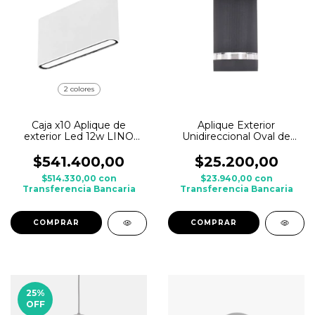
2 colores
Caja x10 Aplique de
Aplique Exterior
exterior Led 12w LINO
Unidireccional Oval de
Bidireccional BAEL de
Aluminio ETHEOS p/
Aluminio
dicroica led
$541.400,00
$25.200,00
$514.330,00
con
$23.940,00
con
Transferencia Bancaria
Transferencia Bancaria
COMPRAR
25
%
OFF