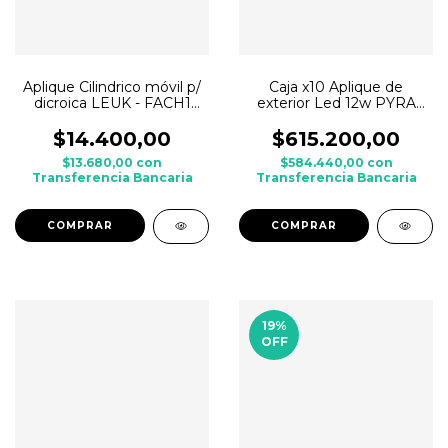
Aplique Cilindrico móvil p/
Caja x10 Aplique de
dicroica LEUK - FACH1
exterior Led 12w PYRA
Negro
Bidireccional BAEL de
Aluminio
$14.400,00
$615.200,00
$13.680,00
con
$584.440,00
con
Transferencia Bancaria
Transferencia Bancaria
19
%
OFF