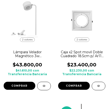
2 colores
2 colores
Lámpara Velador
Caja x2 Spot movil Doble
Magnético 3w
Cuadrado 18.5cm p/ Ar111
Dimerizable 360°
c/ zocalo GU10
Inalambrico Recargable
$43.800,00
$23.400,00
$41.610,00
con
$22.230,00
con
Transferencia Bancaria
Transferencia Bancaria
COMPRAR
COMPRAR