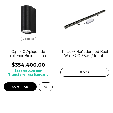
2 colores
Caja x10 Aplique de
Pack x6 Bañador Led Bael
exterior Bidireccional
Wall ECO 36w c/ fuente
PLUTON frente curvo
40w IP67
BAEL Aluminio
$354.400,00
$336.680,00
con
VER
Transferencia Bancaria
COMPRAR