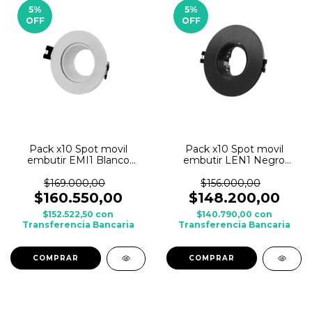
5
%
5
%
OFF
OFF
Pack x10 Spot movil
Pack x10 Spot movil
embutir EMI1 Blanco
embutir LEN1 Negro
LEUK p/ dicroica c/ zocalo
LEUK p/ dicroica c/ zocalo
GU10
GU10
$169.000,00
$156.000,00
$160.550,00
$148.200,00
$152.522,50
con
$140.790,00
con
Transferencia Bancaria
Transferencia Bancaria