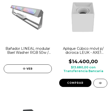
Bañador LINEAL modular
Aplique Cúbico móvil p/
Bael Washer RGB 50w /
dicroica LEUK - AXE1
100w / 150w
Blanco
$14.400,00
$13.680,00
con
VER
Transferencia Bancaria