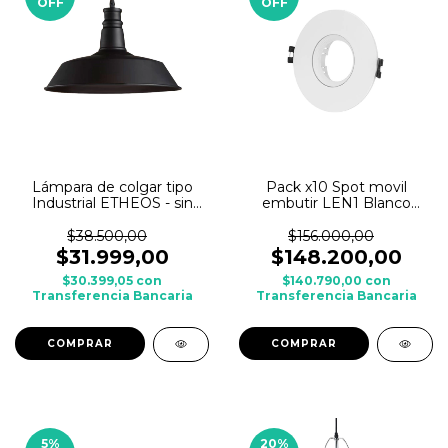
OFF
OFF
Lámpara de colgar tipo
Pack x10 Spot movil
Industrial ETHEOS - sin
embutir LEN1 Blanco
Jaula
LEUK p/ dicroica c/ zocalo
GU10
$38.500,00
$156.000,00
$31.999,00
$148.200,00
$30.399,05
con
$140.790,00
con
Transferencia Bancaria
Transferencia Bancaria
5
%
20
%