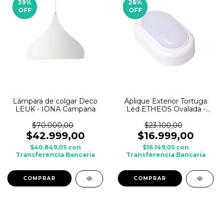
39
%
26
%
OFF
OFF
Lámpara de colgar Deco
Aplique Exterior Tortuga
LEUK - IONA Campana
Led ETHEOS Ovalada -
15w
$70.000,00
$23.100,00
$42.999,00
$16.999,00
$40.849,05
con
$16.149,05
con
Transferencia Bancaria
Transferencia Bancaria
COMPRAR
COMPRAR