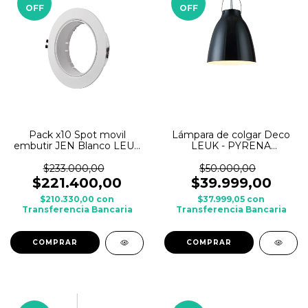
OFF
OFF
Pack x10 Spot movil
Lámpara de colgar Deco
embutir JEN Blanco LEUK
LEUK - PYRENA
p/ AR111 c/ zocalo GU10
Campana
$233.000,00
$50.000,00
$221.400,00
$39.999,00
$210.330,00
con
$37.999,05
con
Transferencia Bancaria
Transferencia Bancaria