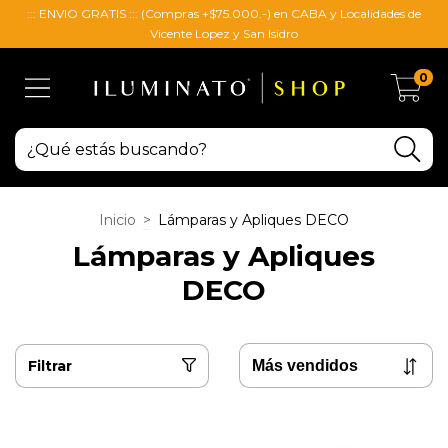
::: ENVIO GRATIS ::: (Compras +$75.000.-) en CABA y Localidades de
Vicente Lopez y San Isidro
0
Inicio
>
Lámparas y Apliques DECO
Lámparas y Apliques
DECO
Filtrar