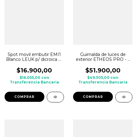
Spot movil embutir EMI1
Guirnalda de luces de
Blanco LEUK p/ dicroica c/
exterior ETHEOS PRO - 5
zocalo GU10
mts / 10 portafocos - SIN
FOCOS
$16.900,00
$51.900,00
$16.055,00
con
$49.305,00
con
Transferencia Bancaria
Transferencia Bancaria