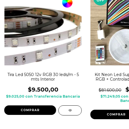
OFF
Tira Led 5050 12v RGB 30 leds/m - 5
Kit Neon Led Su
mts Interior
RGB + Controlad
$9.500,00
$
$81.600,00
$9.025,00
con
Transferencia Bancaria
$71.249,05
con
Banc