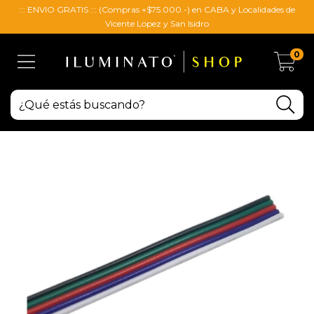
::: ENVIO GRATIS ::: (Compras +$75.000.-) en CABA y Localidades de
Vicente Lopez y San Isidro
0