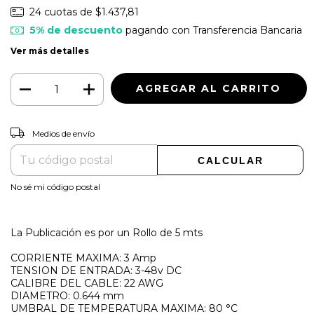
24
cuotas de
$1.437,81
5% de descuento
pagando con Transferencia Bancaria
Ver más detalles
CAMBIAR CP
Entregas para el CP:
Medios de envío
CALCULAR
No sé mi código postal
La Publicación es por un Rollo de 5 mts
CORRIENTE MAXIMA: 3 Amp
TENSION DE ENTRADA:
3-48v DC
CALIBRE DEL CABLE:
22 AWG
DIAMETRO:
0.644 mm
UMBRAL DE TEMPERATURA MAXIMA:
80 °C