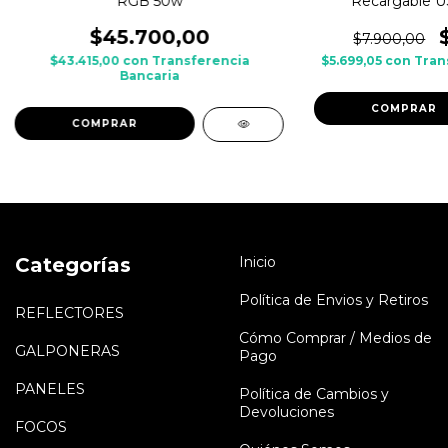
RGB 50w
Recargable US
$45.700,00
$7.900,00
$43.415,00
con
Transferencia
$5.699,05
con
Tran
Bancaria
COMPRAR
Categorías
Inicio
Política de Envios y Retiros
REFLECTORES
Cómo Comprar / Medios de
GALPONERAS
Pago
PANELES
Política de Cambios y
Devoluciones
FOCOS