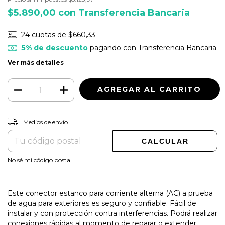
$5.890,00
con
Transferencia Bancaria
24
cuotas de
$660,33
5% de descuento
pagando con Transferencia Bancaria
Ver más detalles
CAMBIAR CP
Entregas para el CP:
Medios de envío
CALCULAR
No sé mi código postal
Este conector estanco para corriente alterna (AC) a prueba
de agua para exteriores es seguro y confiable. Fácil de
instalar y con protección contra interferencias. Podrá realizar
conexiones rápidas al momento de reparar o extender