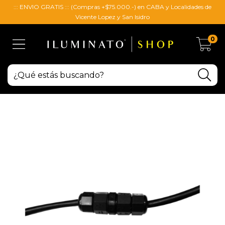
::: ENVIO GRATIS ::: (Compras +$75.000.-) en CABA y Localidades de
Vicente Lopez y San Isidro
0