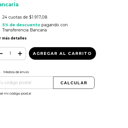
ancaria
24
cuotas de
$1.917,08
5% de descuento
pagando con
Transferencia Bancaria
r más detalles
CAMBIAR CP
regas para el CP:
Medios de envío
CALCULAR
sé mi código postal