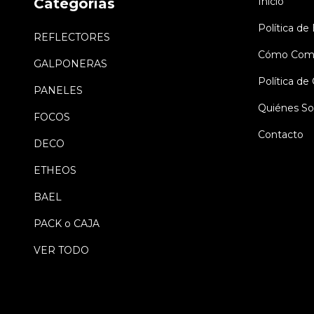
Categorías
Inicio
Política de
REFLECTORES
Cómo Comp
GALPONERAS
Política d
PANELES
Quiénes S
FOCOS
Contacto
DECO
ETHEOS
BAEL
PACK o CAJA
VER TODO