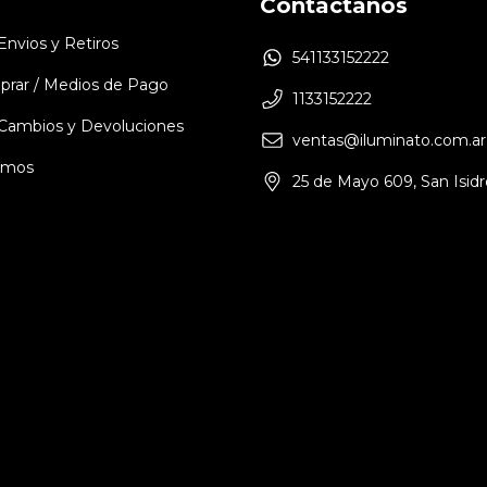
Contactános
 Envios y Retiros
541133152222
rar / Medios de Pago
1133152222
e Cambios y Devoluciones
ventas@iluminato.com.ar
omos
25 de Mayo 609, San Isidr