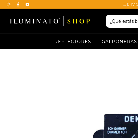
::: ENVI
REFLECTORES
GALPONERAS