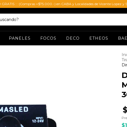
O GRATIS ::: (Compras +$75.000.-) en CABA y Localidades de Vicente Lopez y S
PANELES
FOCOS
DECO
ETHEOS
BA
Ini
Ti
Di
M
3
Pre
$