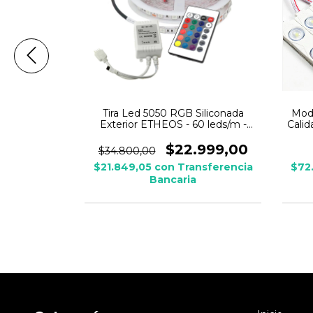
835 2w 220v
Tira Led 5050 RGB Siliconada
Modu
Exterior ETHEOS - 60 leds/m -
Calid
Rollo 5 mts + Control Remoto +
Receptor IR
$22.999,00
$34.800,00
$21.849,05
con
Transferencia
$72
Bancaria