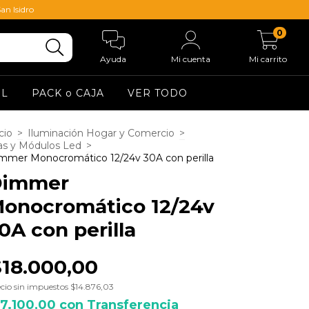
an Isidro
0
Ayuda
Mi cuenta
Mi carrito
EL
PACK o CAJA
VER TODO
cio
>
Iluminación Hogar y Comercio
>
ras y Módulos Led
>
mmer Monocromático 12/24v 30A con perilla
Dimmer
onocromático 12/24v
0A con perilla
$18.000,00
cio sin impuestos
$14.876,03
17.100,00
con
Transferencia