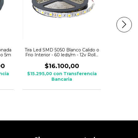
conada
Tira Led SMD 5050 Blanco Calido o
Tira Led 50
llo 5m
Frio Interior - 60 leds/m - 12v Rollo
5
5m
00
$16.100,00
$
ncia
$15.295,00
con
Transferencia
$9.025,0
Bancaria