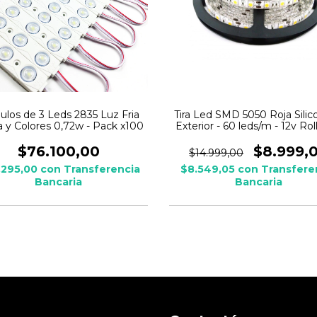
los de 3 Leds 2835 Luz Fria
Tira Led SMD 5050 Roja Sili
a y Colores 0,72w - Pack x100
Exterior - 60 leds/m - 12v Ro
$76.100,00
$8.999,
$14.999,00
.295,00
con
Transferencia
$8.549,05
con
Transfere
Bancaria
Bancaria