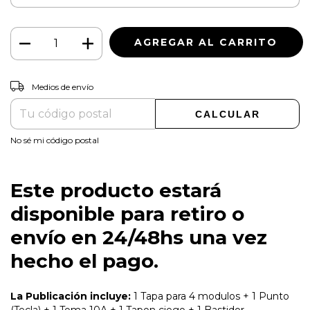
CAMBIAR CP
Entregas para el CP:
Medios de envío
CALCULAR
No sé mi código postal
Este producto estará
disponible para retiro o
envío en 24/48hs una vez
hecho el pago.
La Publicación incluye:
1 Tapa para 4 modulos + 1 Punto
(Tecla) + 1 Toma 10A + 1 Tapon ciego + 1 Bastidor.