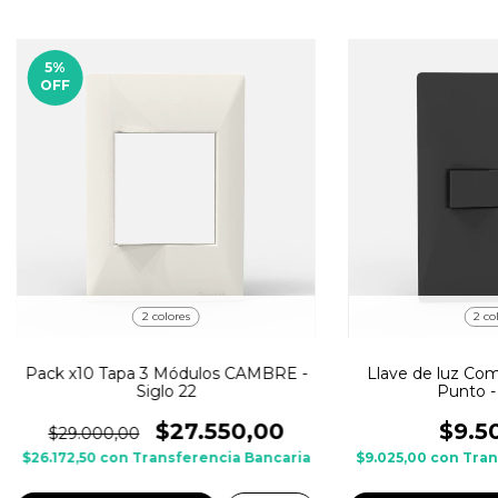
5
%
OFF
2 colores
2 co
Pack x10 Tapa 3 Módulos CAMBRE -
Llave de luz Co
Siglo 22
Punto - 
$27.550,00
$9.5
$29.000,00
$26.172,50
con
Transferencia Bancaria
$9.025,00
con
Tran