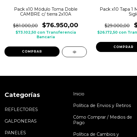
Pack x10 Módulo Toma Doble
Pack x10 Tapa 1
CAMBRE c/ tierra 2x10A
Sigl
$76.950,00
$81.000,00
$29.000,00
$73.102,50
con
Transferencia
$26.172,50
con
Tran
Bancaria
COMPRAR
COMPRAR
Categorías
Inicio
Política de Envios y Retiros
REFLECTORES
Cómo Comprar / Medios de
GALPONERAS
Pago
PANELES
Política de Cambios y