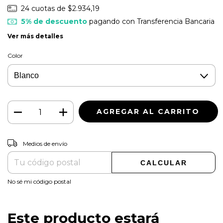
24
cuotas de
$2.934,19
5% de descuento
pagando con Transferencia Bancaria
Ver más detalles
Color
CAMBIAR CP
Entregas para el CP:
Medios de envío
CALCULAR
No sé mi código postal
Este producto estará