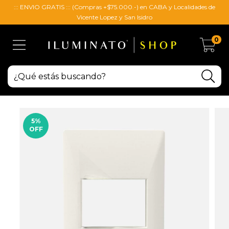
::: ENVIO GRATIS ::: (Compras +$75.000.-) en CABA y Localidades de
Vicente Lopez y San Isidro
0
5
%
OFF