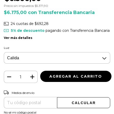
Precio sin impuestos
$5.371,90
$6.175,00
con
Transferencia Bancaria
24
cuotas de
$692,28
5% de descuento
pagando con Transferencia Bancaria
Ver más detalles
Luz
CAMBIAR CP
Entregas para el CP:
Medios de envío
CALCULAR
No sé mi código postal