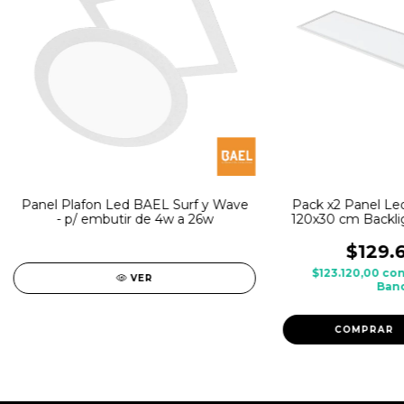
Panel Plafon Led BAEL Surf y Wave
Pack x2 Panel L
- p/ embutir de 4w a 26w
120x30 cm Backli
o co
$129.
$123.120,00
co
VER
Banc
COMPRAR