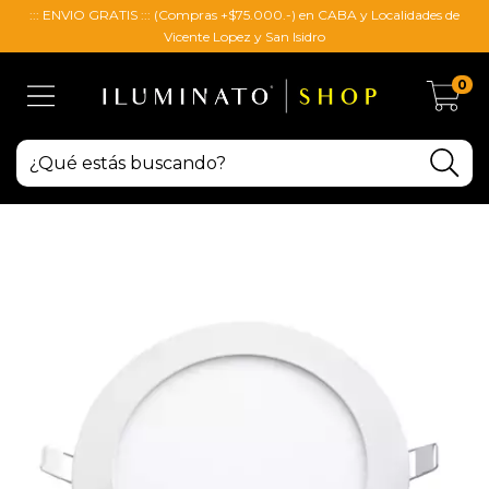
::: ENVIO GRATIS ::: (Compras +$75.000.-) en CABA y Localidades de
Vicente Lopez y San Isidro
0