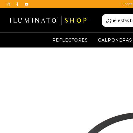
::: ENVI
REFLECTORES
GALPONERAS