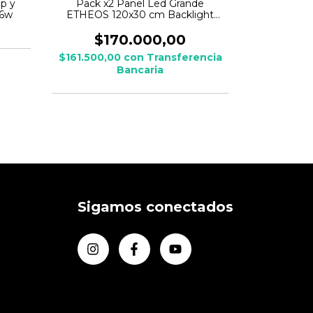
p y
Pack x2 Panel Led Grande
Panel P
26w
ETHEOS 120x30 cm Backlight
Cuadrad
48w - c/ kit aplicar
$170.000,00
$
$161.500,00
con
Transferencia
$9.880,0
Bancaria
Sigamos conectados