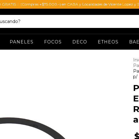
O GRATIS ::: (Compras +$75.000.-) en CABA y Localidades de Vicente Lopez y S
PANELES
FOCOS
DECO
ETHEOS
BA
Ini
Pa
Pa
p/ 
P
E
R
a
$