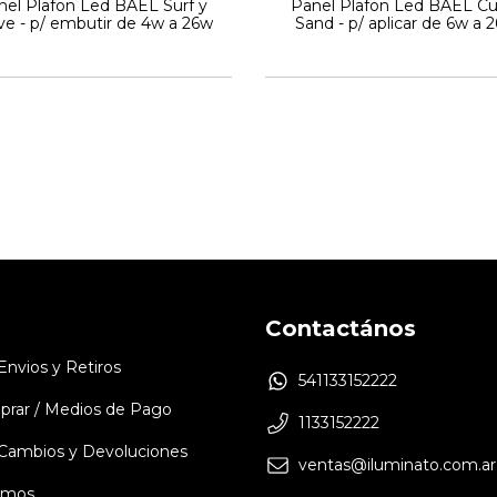
nel Plafon Led BAEL Surf y
Panel Plafon Led BAEL Cu
e - p/ embutir de 4w a 26w
Sand - p/ aplicar de 6w a 
Contactános
 Envios y Retiros
541133152222
rar / Medios de Pago
1133152222
e Cambios y Devoluciones
ventas@iluminato.com.ar
omos