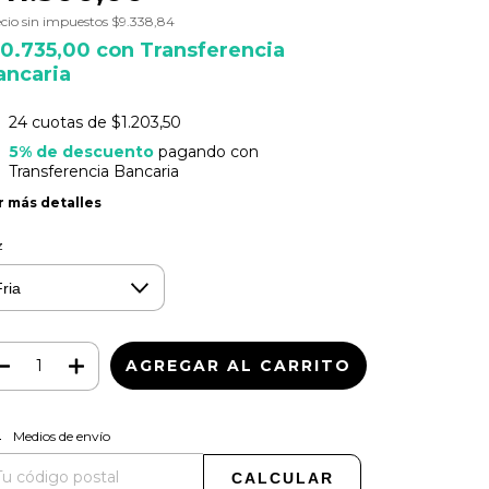
cio sin impuestos
$9.338,84
10.735,00
con
Transferencia
ancaria
24
cuotas de
$1.203,50
5% de descuento
pagando con
Transferencia Bancaria
r más detalles
z
CAMBIAR CP
regas para el CP:
Medios de envío
CALCULAR