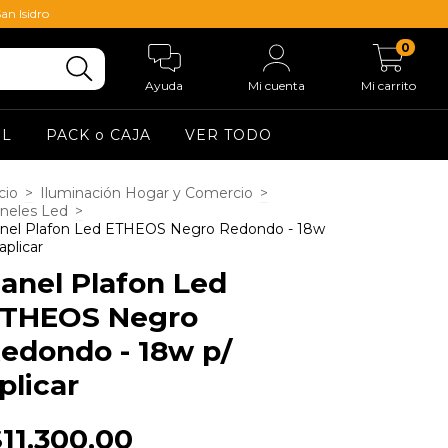
an Isidro
0
Ayuda
Mi cuenta
Mi carrito
EL
PACK o CAJA
VER TODO
cio
>
Iluminación Hogar y Comercio
>
neles Led
>
nel Plafon Led ETHEOS Negro Redondo - 18w
aplicar
anel Plafon Led
THEOS Negro
edondo - 18w p/
plicar
11.300,00