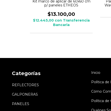
- Backlight
Kit marco de aplicar de 60x60 cm
Pa
60 cm
p/ paneles ETHEOS
Wav
$13.100,00
$12.445,00
con
Transferencia
Bancaria
Categorías
Inicio
Política de
REFLECTORES
Cómo Comp
GALPONERAS
Política d
PANELES
Quiénes S