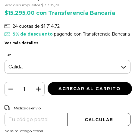
Precio sin impuestos
$13.305,79
$15.295,00
con
Transferencia Bancaria
24
cuotas de
$1.714,72
5% de descuento
pagando con Transferencia Bancaria
Ver más detalles
Luz
CAMBIAR CP
Entregas para el CP:
Medios de envío
CALCULAR
No sé mi código postal