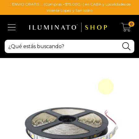
::: ENVIO GRATIS ::: (Compras +$75.000.-) en CABA y Localidades de
Vicente Lopez y San Isidro
0