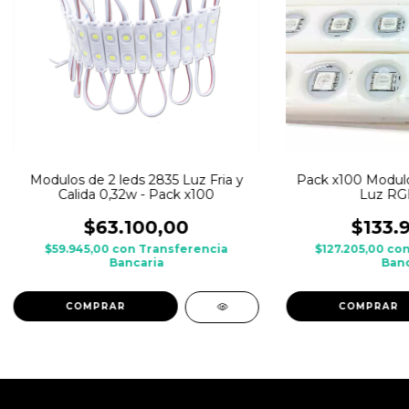
Modulos de 2 leds 2835 Luz Fria y
Pack x100 Modulo
Calida 0,32w - Pack x100
Luz RG
$63.100,00
$133.
$59.945,00
con
Transferencia
$127.205,00
co
Bancaria
Banc
COMPRAR