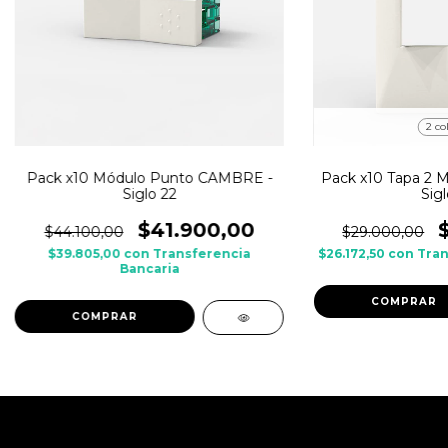
2 co
Pack x10 Módulo Punto CAMBRE -
Pack x10 Tapa 2 
Siglo 22
Sigl
$41.900,00
$44.100,00
$29.000,00
$39.805,00
con
Transferencia
$26.172,50
con
Tran
Bancaria
COMPRAR
COMPRAR