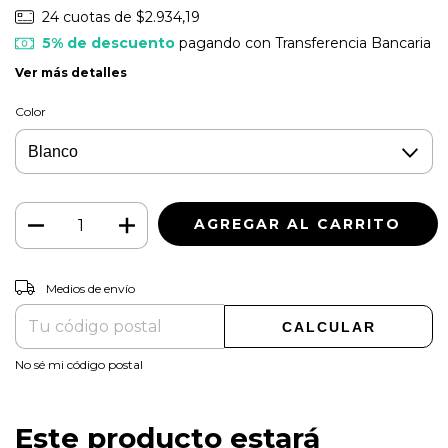
24
cuotas de
$2.934,19
5% de descuento
pagando con Transferencia Bancaria
Ver más detalles
Color
CAMBIAR CP
Entregas para el CP:
Medios de envío
CALCULAR
No sé mi código postal
Este producto estará