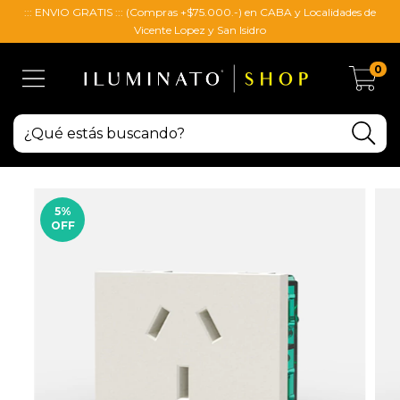
::: ENVIO GRATIS ::: (Compras +$75.000.-) en CABA y Localidades de
Vicente Lopez y San Isidro
0
5
%
OFF