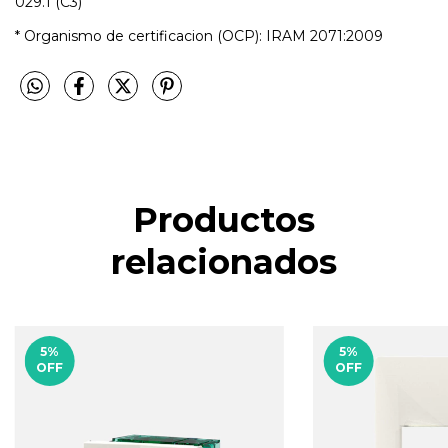
029.1 (C3)
* Organismo de certificacion (OCP): IRAM 2071:2009
Productos
relacionados
5
%
5
%
OFF
OFF