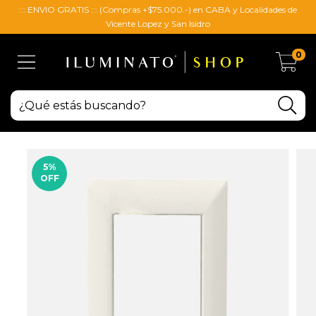
::: ENVIO GRATIS ::: (Compras +$75.000.-) en CABA y Localidades de
Vicente Lopez y San Isidro
0
5
%
OFF