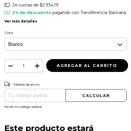
24
cuotas de
$2.934,19
5% de descuento
pagando con Transferencia Bancaria
Ver más detalles
Color
CAMBIAR CP
Entregas para el CP:
Medios de envío
CALCULAR
No sé mi código postal
Este producto estará