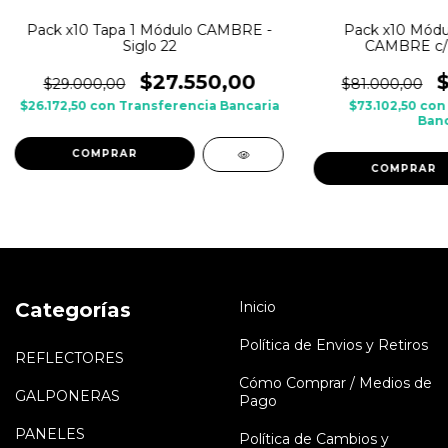
Pack x10 Tapa 1 Módulo CAMBRE -
Pack x10 Módu
Siglo 22
CAMBRE c/ t
$27.550,00
$29.000,00
$81.000,00
$26.172,50
con
Transferencia Bancaria
$73.102,50
con
Banc
COMPRAR
COMPRAR
Categorías
Inicio
Política de Envios y Retiros
REFLECTORES
Cómo Comprar / Medios de
GALPONERAS
Pago
PANELES
Política de Cambios y